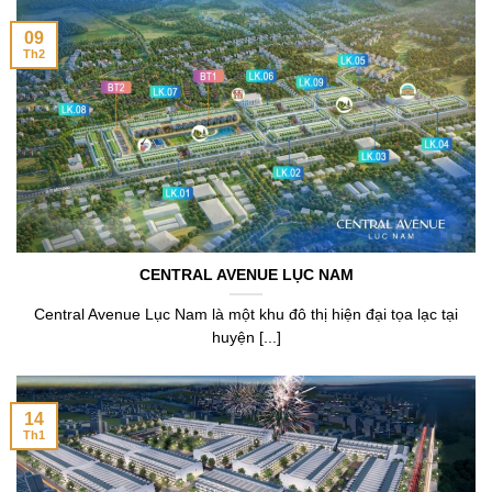
09
Th2
CENTRAL AVENUE LỤC NAM
Central Avenue Lục Nam là một khu đô thị hiện đại tọa lạc tại
huyện [...]
14
Th1