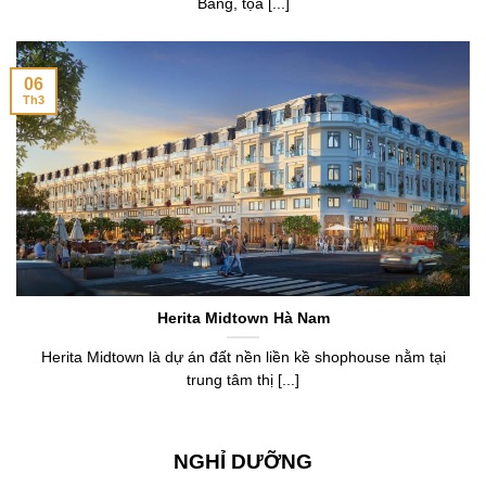
Băng, tọa [...]
06
Th3
Herita Midtown Hà Nam
Herita Midtown là dự án đất nền liền kề shophouse nằm tại
trung tâm thị [...]
NGHỈ DƯỠNG