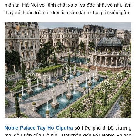
hiện tại Hà Nội với tính chất xa xỉ và độc nhất vô nhị, làm
thay đổi hoàn toàn tư duy tích sản dành cho giới siêu giàu.
Noble Palace Tây Hồ Ciputra
sở hữu phố đi bộ thương
mại đầu tiên của Hà Nội. Đặt chân đến với Noble Palace