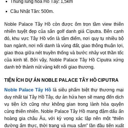
Thung lũng hoa Hồ Tây: 1,5km
Cầu Nhật Tân: 500m.
Noble Palace Tây Hồ còn được ôm trọn tầm view thiên
nhiên tuyệt đẹp của sân golf danh giá Ciputra. Bên cạnh
đó, khu vực Tây Hồ vốn là tâm điểm, nơi quy tụ nhiều bộ
ban ngành, nơi nổi danh là vùng đất, giao thông thuận lợi,
giao thoa giữa nét truyền thống và bước nhảy vọt thần tốc
của kinh tế. Bởi vậy, Noble Palace Tây Hồ Ciputra xứng
danh trở thành nút vàng kết nối giao thương.
TIỆN ÍCH DỰ ÁN NOBLE PALACE TÂY HỒ CIPUTRA
Noble Palace Tây Hồ
là siêu phẩm biệt thự thương mại
duy nhất tại Tây Hồ Tây, dự án hứa hẹn sẽ mang đến dịch
vụ tiện ích cũng như không gian trong lành hòa quyện
cùng thiên nhiên. Noble Palace Tây Hồ mang đậm dấu ấn
hoàng gia châu Âu, với kỳ vọng xác lập nên một “thiên
đường ẩm thực, thời trang và mua sắm” lần đầu tiên xuất