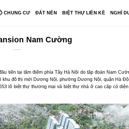
Ộ CHUNG CƯ
ĐẤT NỀN
BIỆT THỰ LIỀN KỀ
NGHỈ 
Mansion Nam Cường
ầu tiên tại tâm điểm phía Tây Hà Nội do tập đoàn Nam Cườ
B khu đô thị mới Dương Nội, phường Dương Nội, quận Hà Đô
53 lô biệt thự thương mại và biệt thự nhà ở cao cấp có diện 