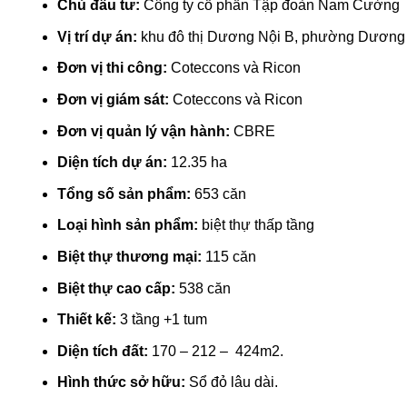
Chủ đầu tư:
Công ty cổ phần Tập đoàn Nam Cường
Vị trí dự án:
khu đô thị Dương Nội B, phường Dương 
Đơn vị thi công:
Coteccons và Ricon
Đơn vị giám sát:
Coteccons và Ricon
Đơn vị quản lý vận hành:
CBRE
Diện tích dự án:
12.35 ha
Tổng số sản phẩm:
653 căn
Loại hình sản phẩm:
biệt thự thấp tầng
Biệt thự thương mại:
115 căn
Biệt thự cao cấp:
538 căn
Thiết kế:
3 tầng +1 tum
Diện tích đất:
170 – 212 – 424m2.
Hình thức sở hữu:
Sổ đỏ lâu dài.