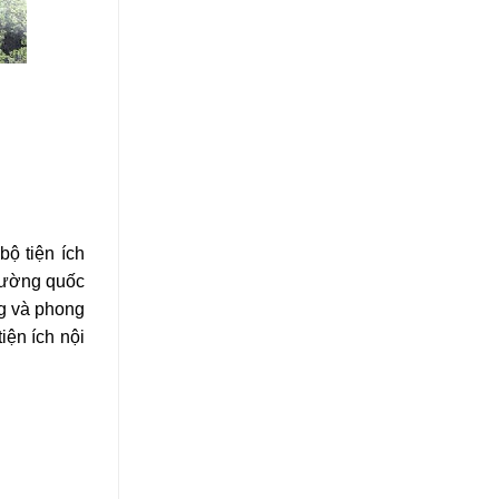
ộ tiện ích
rường quốc
ông và phong
ện ích nội