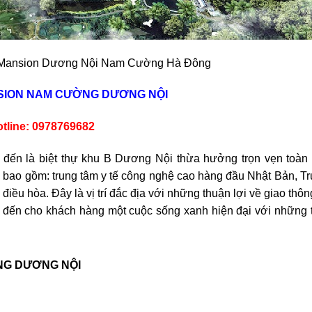
a Mansion Dương Nội Nam Cường Hà Đông
SION NAM CƯỜNG DƯƠNG NỘI
tline: 0978769682
đến là biệt thự khu B Dương Nội thừa hưởng trọn vẹn toàn b
bao gồm: trung tâm y tế công nghệ cao hàng đầu Nhật Bản, T
hồ điều hòa. Đây là vị trí đắc địa với những thuận lợi về giao th
ến cho khách hàng một cuộc sống xanh hiện đại với những ti
NG DƯƠNG NỘI