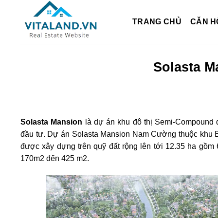
Bỏ
qua
TRANG CHỦ
CĂN H
nội
dung
Solasta 
Solasta Mansion
là dự án khu đô thị Semi-Compound đ
đầu tư. Dự án Solasta Mansion Nam Cường thuộc khu 
được xây dựng trên quỹ đất rộng lên tới 12.35 ha gồm 6
170m2 đến 425 m2.