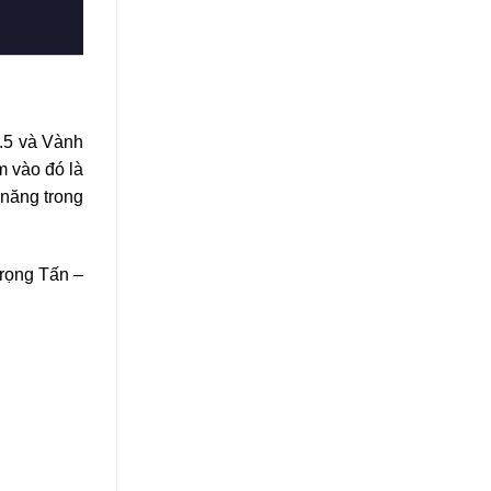
3.5 và Vành
m vào đó là
 năng trong
rọng Tấn –