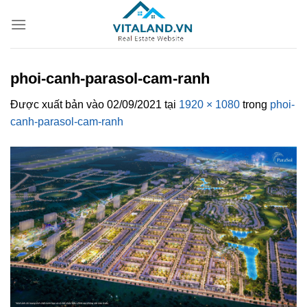
Bỏ
qua
nội
dung
phoi-canh-parasol-cam-ranh
Được xuất bản vào
02/09/2021
tại
1920 × 1080
trong
phoi-
canh-parasol-cam-ranh