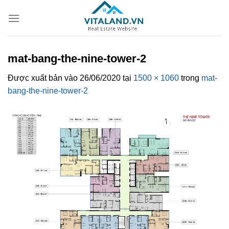
Bỏ
qua
nội
dung
mat-bang-the-nine-tower-2
Được xuất bản vào
26/06/2020
tại
1500 × 1060
trong
mat-
bang-the-nine-tower-2