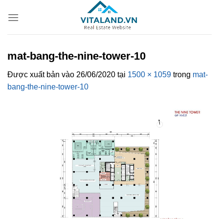
Bỏ
qua
nội
dung
mat-bang-the-nine-tower-10
Được xuất bản vào
26/06/2020
tại
1500 × 1059
trong
mat-
bang-the-nine-tower-10