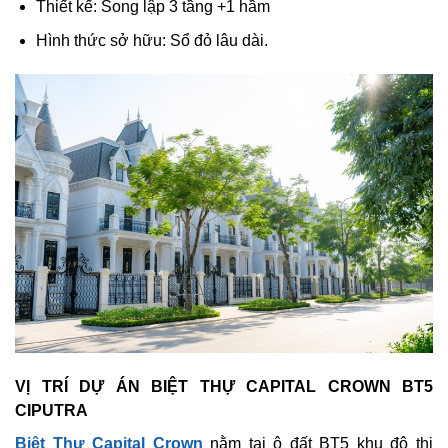
Thiết kế: Song lập 3 tầng +1 hầm
Hình thức sở hữu: Sổ đỏ lâu dài.
VỊ TRÍ DỰ ÁN BIỆT THỰ CAPITAL CROWN BT5
CIPUTRA
Biệt Thự Capital Crown
nằm tại ô đất BT5 khu đô thị