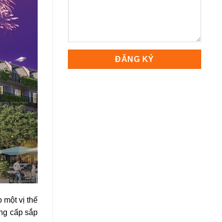
 một vị thế
ẳng cấp sắp