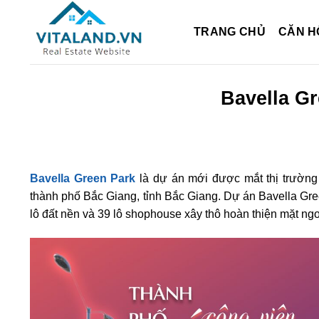
Bỏ
qua
TRANG CHỦ
CĂN H
nội
dung
Bavella Gr
Bavella Green Park
là dự án mới được mắt thị trườ
thành phố Bắc Giang, tỉnh Bắc Giang. Dự án Bavella Gre
lô đất nền và 39 lô shophouse xây thô hoàn thiện mặt ngo