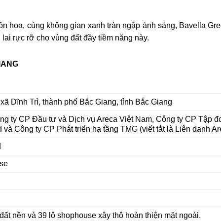
ồn hoa, cùng không gian xanh tràn ngập ánh sáng, Bavella Gr
lai rực rỡ cho vùng đất đầy tiềm năng này.
IANG
ã Dĩnh Trì, thành phố Bắc Giang, tỉnh Bắc Giang
ng ty CP Đầu tư và Dịch vụ Areca Việt Nam, Công ty CP Tập 
 và Công ty CP Phát triển hạ tầng TMG (viết tắt là Liên danh A
d
use
 đất nền và 39 lô shophouse xây thô hoàn thiện mặt ngoài.