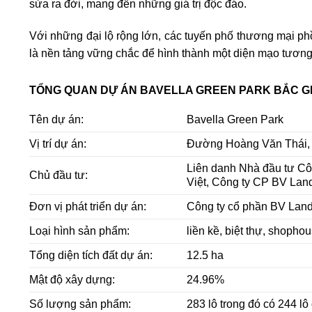
sửa ra đời, mang đến những giá trị độc đáo.
Với những đại lộ rộng lớn, các tuyến phố thương mại ph
là nền tảng vững chắc để hình thành một diện mạo tương 
TỔNG QUAN DỰ ÁN BAVELLA GREEN PARK BẮC G
Tên dự án:
Bavella Green Park
Vị trí dự án:
Đường Hoàng Văn Thái, x
Liên danh Nhà đầu tư Cô
Chủ đầu tư:
Việt, Công ty CP BV Land
Đơn vị phát triển dự án:
Công ty cổ phần BV Lan
Loại hình sản phẩm:
liền kề, biệt thự, shopho
Tổng diện tích đất dự án:
12.5 ha
Mật độ xây dựng:
24.96%
Số lượng sản phẩm:
283 lô trong đó có 244 lô