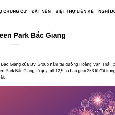
Ộ CHUNG CƯ
ĐẤT NỀN
BIỆT THỰ LIỀN KỀ
NGHỈ 
een Park Bắc Giang
ng Bắc Giang của BV Group nằm tại đường Hoàng Văn Thái, x
en Park Bắc Giang có quy mô 12,5 ha bao gồm 283 lô đất tron
ài.