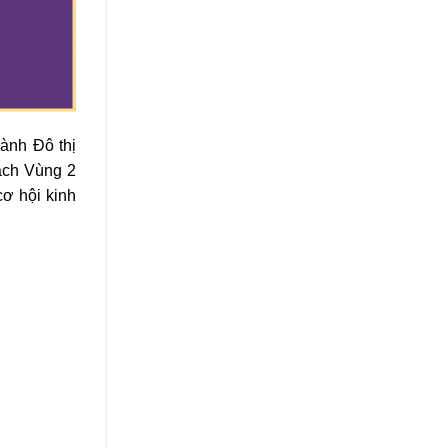
hành Đô thị
ạch Vùng 2
cơ hội kinh