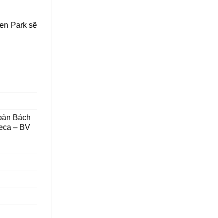
een Park sẽ
đoàn Bách
reca – BV